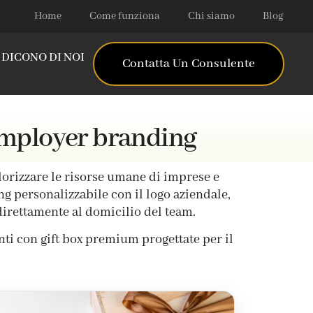
Home
Come funziona
Chi siamo
Blog
DICONO DI NOI
Contatta Un Consulente
l'employer branding
lorizzare le risorse umane di imprese e
g personalizzabile con il logo aziendale,
 direttamente al domicilio del team.
enti con gift box premium progettate per il