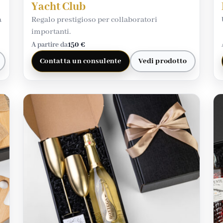
Yacht Club
a
Regalo prestigioso per collaboratori
importanti.
A partire da
150 €
Contatta un consulente
Vedi prodotto