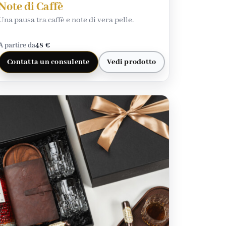
Note di Caffè
Una pausa tra caffè e note di vera pelle.
A partire da
48 €
Contatta un consulente
Vedi prodotto