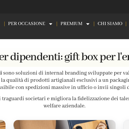
PER OCCASIONE
PREMIUM
CHI SIAMO
er dipendenti: gift box per 
i
sono soluzioni di internal branding sviluppate per va
 qualità di prodotti artigianali esclusivi a un packagin
ssibile con spedizioni massive in ufficio o invii singoli
i traguardi societari e migliora la fidelizzazione dei tal
welfare aziendale.