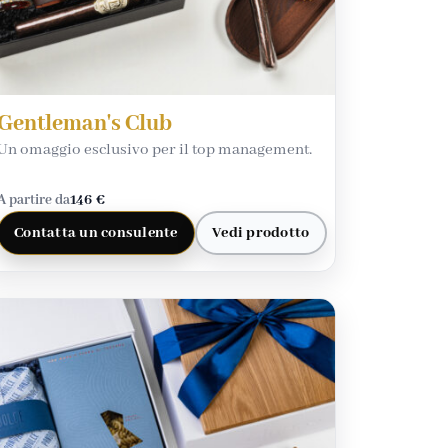
Gentleman's Club
Un omaggio esclusivo per il top management.
A partire da
146 €
Contatta un consulente
Vedi prodotto