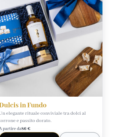
Dulcis in Fundo
Un elegante rituale conviviale tra dolci al
torrone e passito dorato.
A partire da
86 €