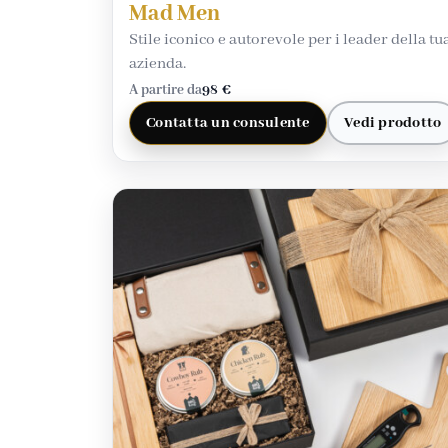
Mad Men
Stile iconico e autorevole per i leader della tu
azienda.
A partire da
98 €
Contatta un consulente
Vedi prodotto