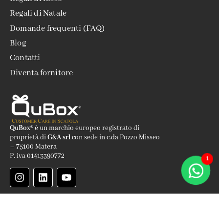
Regali di Natale
Domande frequenti (FAQ)
Blog
Contatti
Diventa fornitore
QuBox®
è un marchio europeo registrato di
proprietà di
G&A srl
con sede in c.da Pozzo Misseo
– 75100 Matera
P. iva 01413390772
1
QuBox
è la prima azienda italiana che progetta e realizza
regali