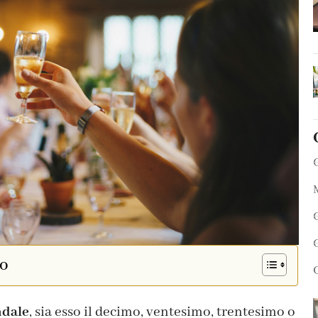
lo
ndale
, sia esso il decimo, ventesimo, trentesimo o