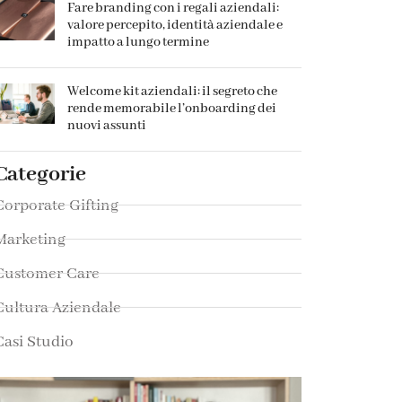
Fare branding con i regali aziendali:
valore percepito, identità aziendale e
impatto a lungo termine
Welcome kit aziendali: il segreto che
rende memorabile l’onboarding dei
nuovi assunti
Categorie
Corporate Gifting
Marketing
Customer Care
Cultura Aziendale
Casi Studio