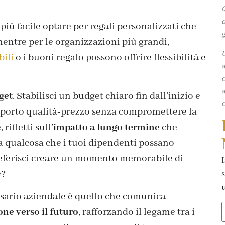
Q
d
più facile optare per regali personalizzati che
g
 mentre per le organizzazioni più grandi,
U
bili
o i buoni regalo possono offrire flessibilità e
a
c
a
get
. Stabilisci un budget chiaro fin dall’inizio e
c
apporto qualità-prezzo senza compromettere la
 rifletti sull’
impatto a lungo termine
che
sia qualcosa che i tuoi dipendenti possano
preferisci creare un momento memorabile di
I
e?
s
u
ersario aziendale è quello che comunica
one verso il futuro
, rafforzando il legame tra i