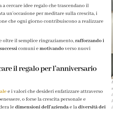
a a cercare idee regalo che trascendano il
 un’occasione per meditare sulla crescita, i
rsone che ogni giorno contribuiscono a realizzare
 oltre il semplice ringraziamento,
rafforzando i
successi
comuni e
motivando
verso nuovi
are il regalo per l’anniversario
B
s
ale
e i valori che desideri enfatizzare attraverso
i
benessere, o forse la crescita personale e
l
dera le
dimensioni dell’azienda
e la
diversità dei
i