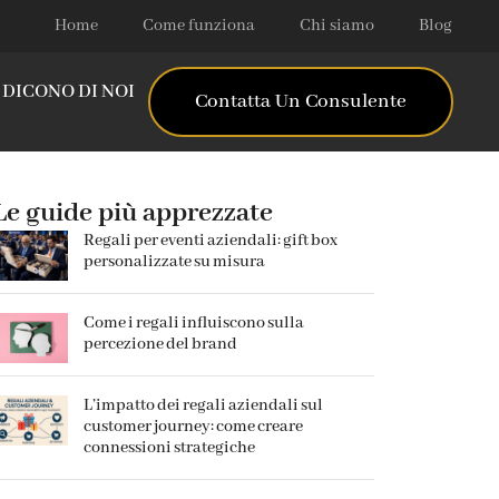
Home
Come funziona
Chi siamo
Blog
DICONO DI NOI
Contatta Un Consulente
Le guide più apprezzate
Regali per eventi aziendali: gift box
personalizzate su misura
Come i regali influiscono sulla
percezione del brand
L’impatto dei regali aziendali sul
customer journey: come creare
connessioni strategiche