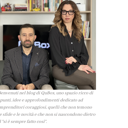
envenuti nel blog di QuBox, uno spazio ricco di
punti, idee e approfondimenti dedicato ad
mprenditori coraggiosi, quelli che non temono
e sfide e le novità e che non si nascondono dietro
l “si è sempre fatto così”.