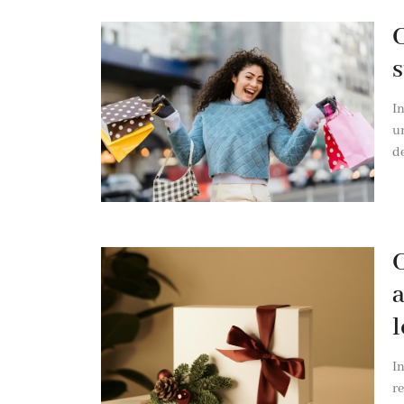
C
s
In
un
de
C
a
l
In
re