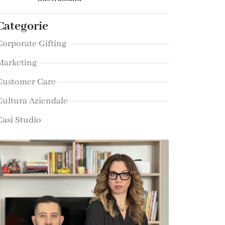
Categorie
Corporate Gifting
Marketing
Customer Care
Cultura Aziendale
Casi Studio