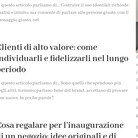
 questo articolo parliamo di… Costruire il suo identikit richiede
alisi e intuito, ma consente di parlare alle persone giuste, con il
ssaggio giusto, nel
lienti di alto valore: come
ndividuarli e fidelizzarli nel lungo
B
s
periodo
i
l
n questo articolo parliamo di… Sono quelli che spendono più
i
gli altri, tornano, parlano bene del brand, accettano di provare
se nuove. In poche parole?
Q
d
g
osa regalare per l’inaugurazione
U
i un negozio: idee originali e di
a