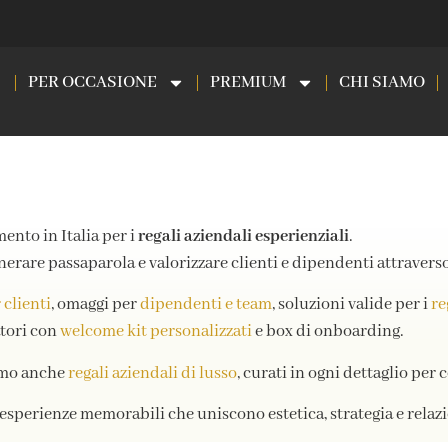
PER OCCASIONE
PREMIUM
CHI SIAMO
mento in Italia per i
regali aziendali esperienziali
.
generare passaparola e valorizzare clienti e dipendenti attraverso
 clienti
, omaggi per
dipendenti e team
, soluzioni valide per i
re
atori con
welcome kit personalizzati
e box di onboarding.
iamo anche
regali aziendali di lusso
, curati in ogni dettaglio per
e esperienze memorabili che uniscono estetica, strategia e relaz