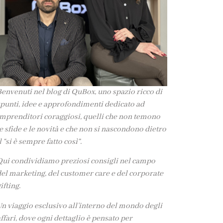
envenuti nel blog di QuBox, uno spazio ricco di
punti, idee e approfondimenti dedicato ad
mprenditori coraggiosi, quelli che non temono
e sfide e le novità e che non si nascondono dietro
l “si è sempre fatto così”.
ui condividiamo preziosi consigli nel campo
el marketing, del customer care e del corporate
ifting.
n viaggio esclusivo all’interno del mondo degli
ffari, dove ogni dettaglio è pensato per