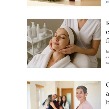
re
R
e
f
I
ra
b
C
a