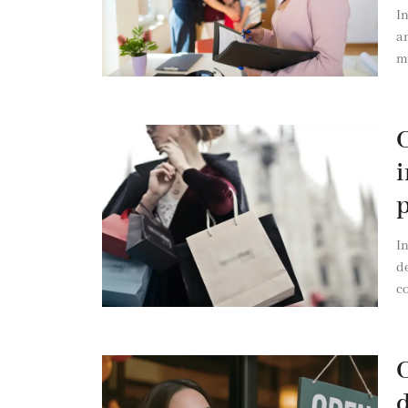
In
an
me
C
i
I
de
co
C
d