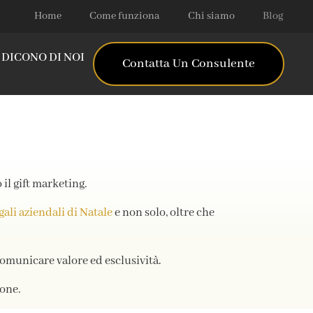
Home
Come funziona
Chi siamo
Blog
DICONO DI NOI
Contatta Un Consulente
 il gift marketing.
gali aziendali di Natale
e non solo, oltre che
 comunicare valore ed esclusività.
ione.