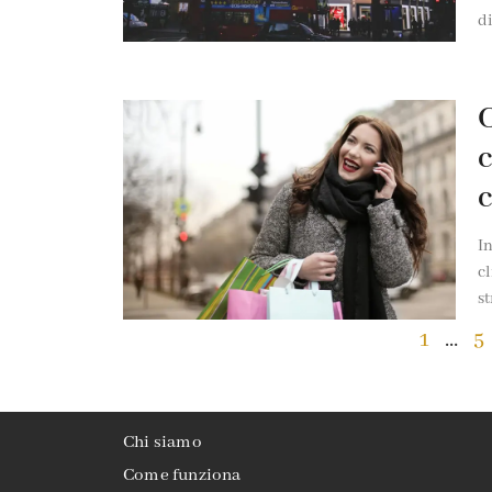
d
C
c
c
I
c
st
1
…
5
Chi siamo
Come funziona