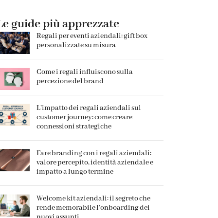
Le guide più apprezzate
Regali per eventi aziendali: gift box
personalizzate su misura
Come i regali influiscono sulla
percezione del brand
L’impatto dei regali aziendali sul
customer journey: come creare
connessioni strategiche
Fare branding con i regali aziendali:
valore percepito, identità aziendale e
impatto a lungo termine
Welcome kit aziendali: il segreto che
rende memorabile l’onboarding dei
nuovi assunti