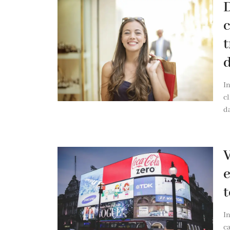
D
c
t
d
In
cl
da
V
e
In
c