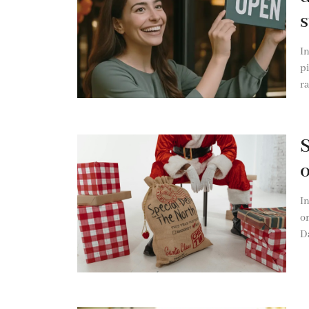
In
p
ra
S
o
In
or
Da