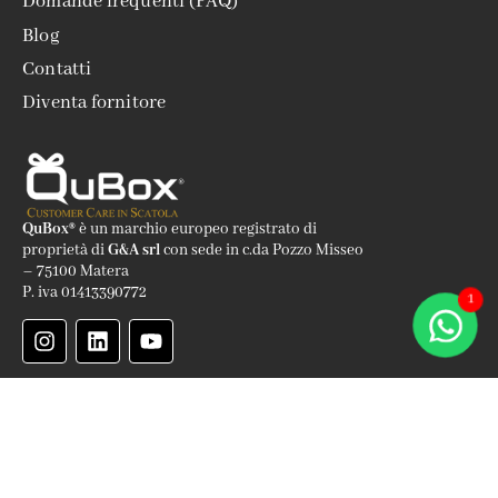
Domande frequenti (FAQ)
Blog
Contatti
Diventa fornitore
QuBox®
è un marchio europeo registrato di
proprietà di
G&A srl
con sede in c.da Pozzo Misseo
– 75100 Matera
P. iva 01413390772
1
QuBox
è la prima azienda italiana che progetta e realizza
regali
aziendali
esperienziali
per imprese e professionisti che aiutano a
prolungare il lifetime value dei clienti, generare referral, recensioni